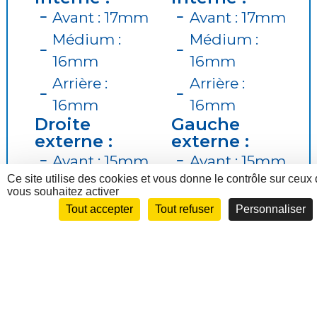
Avant : 17mm
Avant : 17mm
Médium :
Médium :
16mm
16mm
Arrière :
Arrière :
16mm
16mm
Droite
Gauche
externe :
externe :
Avant : 15mm
Avant : 15mm
Ce site utilise des cookies et vous donne le contrôle sur ceux
Médium :
Médium :
vous souhaitez activer
17mm
17mm
Tout accepter
Tout refuser
Personnaliser
Arrière :
Arrière :
17mm
17mm
Usures des pneumatiques
Droit :
Gauche :